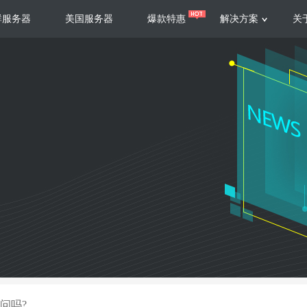
群服务器
美国服务器
爆款特惠
解决方案
关
服务器
服务器
游戏运营
视频娱乐
联系我们
服务支持
香港云服务器
美国云服务器
台湾云服务器
香港
游戏部署、游戏运营以及游戏安全三
集源视频存储、高效自动转
要 素帮助游戏企业快速部署
以及 内容分发等功能，加
新加坡云服务器
菲律宾云服务器
108全球云
机柜租
全球公有云
电信机
制造业升级
大数据营销
防服务器
年制造业ERP部署经验，为广大制造
低成本有效采集、分析、应
企业 提供高效可靠的数字化生产平台
数据，降 低20%的人工成
香港高防
美国高防
大带宽高防
定位营销
问吗?