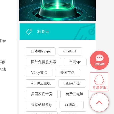
外贸企业和个人利用vps，能...
·
2023年云服务器用作游戏挂...
·
标签云
不会
日本樱花vps
ChatGPT
国外免费服务器
台湾vps
屏蔽
无法
V2ray节点
美国节点
win10云主机
Tiktok节点
专属客服
美国家庭带宽
免费云电脑
香港站群多ip
双线双ip