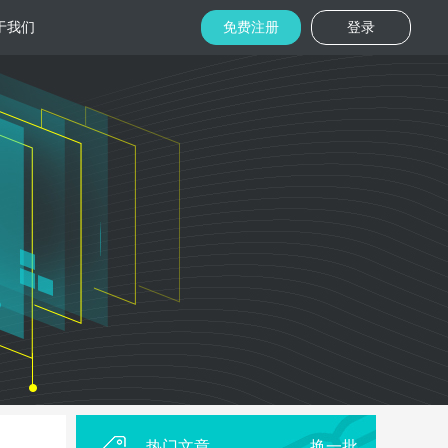
于我们
免费注册
登录
托管
金融区块链
机房
美国机房
台湾机房
码切片技术
结合金融行业的重实效、重安全的行业
速视频播放
特 点，为金融平台提供专业快速部署架
构
用
柜租用
香港机柜租用
美国机柜租用
外贸电商
用海量营销
为电商用户提供一站式解决方案，企业
本，做到精准
可根 据架构灵活调整配置，快速搭建电
商平台
热门文章
换一批