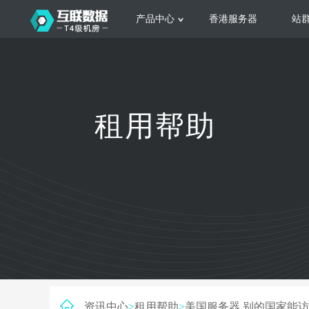
产品中心
香港服务器
站
服务器租用
云
网站建设
公司介绍
香港服务器
美国服务器
韩国服务器
根据不同规模的网站提供可定制化的架
集
租用帮助
构和 一站式协助
大
日本服务器
新加坡服务器
台湾服务器
马来西亚服务器
菲律宾服务器
澳洲服务器
智能家居
荷兰服务器
加拿大服务器
法国服务器
高
采用全托管的一站式物联网智能服务，
多
英国服务器
德国服务器
轻松构 建多种智能网物联网最佳平台
业
资讯中心
>
租用帮助
>
美国服务器 别的国家能访