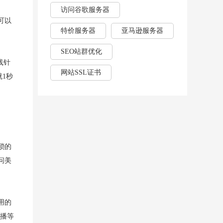
访问谷歌服务器
可以
特价服务器
亚马逊服务器
SEO站群优化
线针
网站SSL证书
就1秒
琐的
问美
用的
直播等