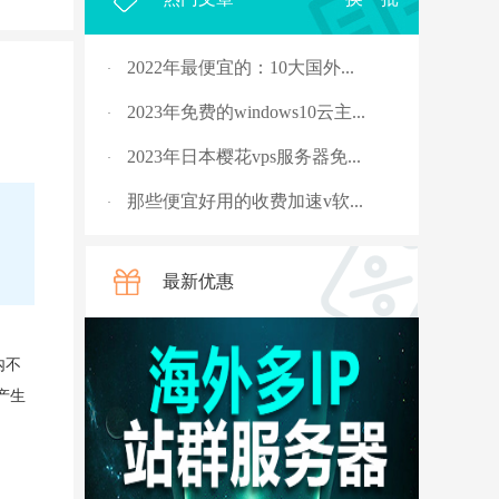
2022年最便宜的：10大国外...
·
2023年免费的windows10云主...
·
2023年日本樱花vps服务器免...
·
那些便宜好用的收费加速v软...
·
2023年，国外十大免费服务...
·
最新优惠
rpc服务器不可用的4种解决...
·
从5G角度讲讲什么是“上行...
·
内不
国外vps 加速免费安装
·
产生
骨灰玩家教你安全搭建“游...
·
V2ray节点配置连接后无法科...
·