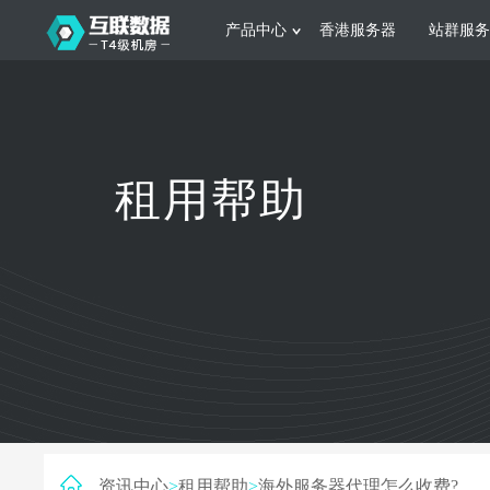
产品中心
香港服务器
站群服务
服务器租用
网站建设
游戏运营
公司介绍
联系我们
香港服务器
美国服务器
韩国服务器
根据不同规模的网站提供可定制化的架
集游戏部署、游戏
租用帮助
构和 一站式协助
大要 素帮助游戏
日本服务器
新加坡服务器
台湾服务器
马来西亚服务器
菲律宾服务器
澳洲服务器
智能家居
制造业升
荷兰服务器
加拿大服务器
法国服务器
采用全托管的一站式物联网智能服务，
多年制造业ERP
英国服务器
德国服务器
轻松构 建多种智能网物联网最佳平台
业企业 提供高效
资讯中心
>
租用帮助
>
海外服务器代理怎么收费?