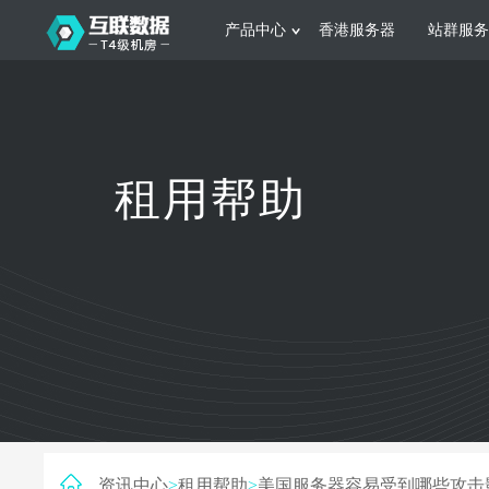
产品中心
香港服务器
站群服务
服务器租用
网站建设
游戏运营
公司介绍
联系我们
香港服务器
美国服务器
韩国服务器
根据不同规模的网站提供可定制化的架
集游戏部署、游戏
租用帮助
构和 一站式协助
大要 素帮助游戏
日本服务器
新加坡服务器
台湾服务器
马来西亚服务器
菲律宾服务器
澳洲服务器
智能家居
制造业升
荷兰服务器
加拿大服务器
法国服务器
采用全托管的一站式物联网智能服务，
多年制造业ERP
英国服务器
德国服务器
轻松构 建多种智能网物联网最佳平台
业企业 提供高效
资讯中心
>
租用帮助
>
美国服务器容易受到哪些攻击影