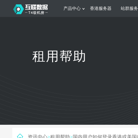
产品中心
香港服务器
站群服务
服务器租用
网站建设
游戏运营
公司介绍
联系我们
香港服务器
美国服务器
韩国服务器
根据不同规模的网站提供可定制化的架
集游戏部署、游戏
租用帮助
构和 一站式协助
大要 素帮助游戏
日本服务器
新加坡服务器
台湾服务器
马来西亚服务器
菲律宾服务器
澳洲服务器
智能家居
制造业升
荷兰服务器
加拿大服务器
法国服务器
采用全托管的一站式物联网智能服务，
多年制造业ERP
英国服务器
德国服务器
轻松构 建多种智能网物联网最佳平台
业企业 提供高效
资讯中心
>
租用帮助
>
国内用户如何登录香港或美国