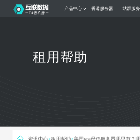
产品中心
香港服务器
站群服务
服务器租用
网站建设
游戏运营
公司介绍
联系我们
香港服务器
美国服务器
韩国服务器
根据不同规模的网站提供可定制化的架
集游戏部署、游戏
租用帮助
构和 一站式协助
大要 素帮助游戏
日本服务器
新加坡服务器
台湾服务器
马来西亚服务器
菲律宾服务器
澳洲服务器
智能家居
制造业升
荷兰服务器
加拿大服务器
法国服务器
采用全托管的一站式物联网智能服务，
多年制造业ERP
英国服务器
德国服务器
轻松构 建多种智能网物联网最佳平台
业企业 提供高效
资讯中心
>
租用帮助
>
美国vps母鸡服务器哪里有？