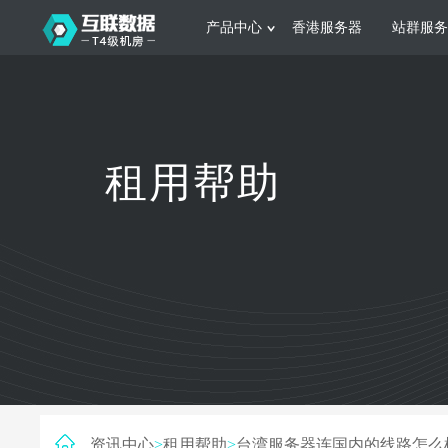
产品中心
香港服务器
站群服务
服务器租用
网站建设
游戏运营
公司介绍
联系我们
香港服务器
美国服务器
韩国服务器
根据不同规模的网站提供可定制化的架
集游戏部署、游戏
租用帮助
构和 一站式协助
大要 素帮助游戏
日本服务器
新加坡服务器
台湾服务器
马来西亚服务器
菲律宾服务器
澳洲服务器
智能家居
制造业升
荷兰服务器
加拿大服务器
法国服务器
采用全托管的一站式物联网智能服务，
多年制造业ERP
英国服务器
德国服务器
轻松构 建多种智能网物联网最佳平台
业企业 提供高效
资讯中心
>
租用帮助
>
台湾服务器连国内的线路怎么