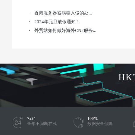
香港服务器被病毒入侵的处...
·
2024年元旦放假通知！
·
外贸站如何做好海外CN2服务...
·
HK
7x24
100%
全年不间断在线
数据安全保障