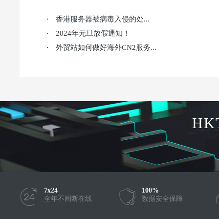
香港服务器被病毒入侵的处...
·
2024年元旦放假通知！
·
外贸站如何做好海外CN2服务...
·
HK
7x24
100%
全年不间断在线
数据安全保障