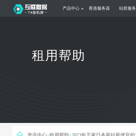
产品中心
香港服务器
站群服务
服务器租用
网站建设
游戏运营
公司介绍
联系我们
香港服务器
美国服务器
韩国服务器
根据不同规模的网站提供可定制化的架
集游戏部署、游戏
租用帮助
构和 一站式协助
大要 素帮助游戏
日本服务器
新加坡服务器
台湾服务器
马来西亚服务器
菲律宾服务器
澳洲服务器
智能家居
制造业升
荷兰服务器
加拿大服务器
法国服务器
采用全托管的一站式物联网智能服务，
多年制造业ERP
英国服务器
德国服务器
轻松构 建多种智能网物联网最佳平台
业企业 提供高效
资讯中心
>
租用帮助
>
2023年五家日本最好最便宜