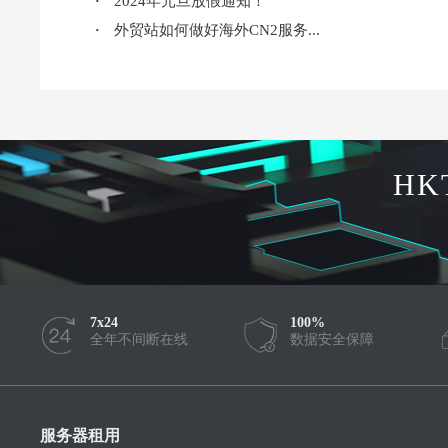
2024年元旦放假通知！
·
外贸站如何做好海外CN2服务...
·
HK
7x24
100%
全年不间断在线
数据安全保障
服务器租用