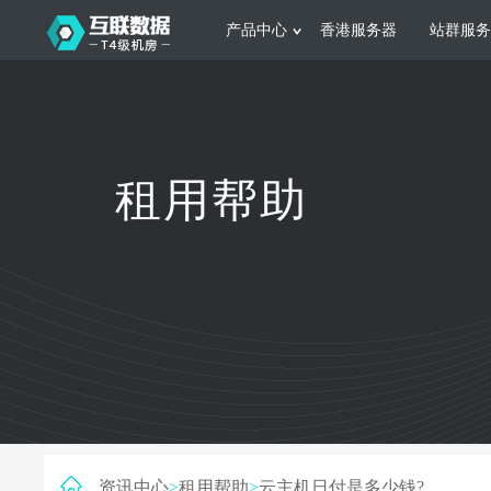
产品中心
香港服务器
站群服务
服务器租用
网站建设
游戏运营
公司介绍
联系我们
香港服务器
美国服务器
韩国服务器
根据不同规模的网站提供可定制化的架
集游戏部署、游戏
租用帮助
构和 一站式协助
大要 素帮助游戏
日本服务器
新加坡服务器
台湾服务器
马来西亚服务器
菲律宾服务器
澳洲服务器
智能家居
制造业升
荷兰服务器
加拿大服务器
法国服务器
采用全托管的一站式物联网智能服务，
多年制造业ERP
英国服务器
德国服务器
轻松构 建多种智能网物联网最佳平台
业企业 提供高效
资讯中心
>
租用帮助
>
云主机日付是多少钱?