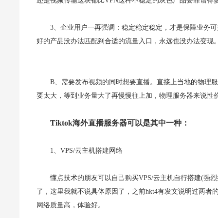
还是视
频传输这块都比VPN这种不稳定的灰色产品要靠谱得
3、企业用户一再强调：稳定稳定稳定，才是保障业务可
好的产
品没办法匹配到合适的流量入口，永远也没办法变现
B、需要发布视频的同时想要直播。直接上当地的物理服
要太大
，等到业务量大了再慢慢往上加，物理服务器来说性
Tiktok海外直播服务器可以是其中一种：
1、VPS/云主机搭建网络
懂点技术的朋友可以自己购买VPS/云主机自行搭建(强
了，这里
我就不说具体原因了，之前hkt4有发文说明过两者
网络质量高，
体验好。