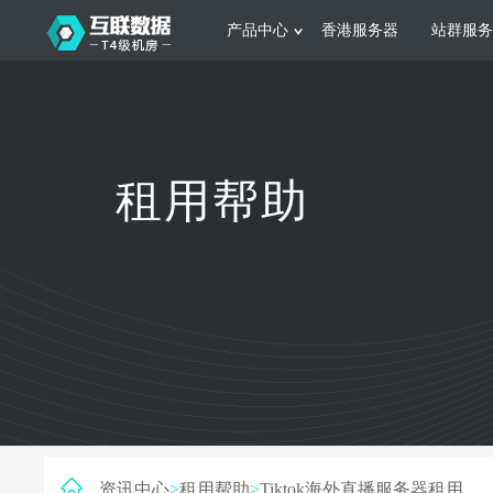
产品中心
香港服务器
站群服务
服务器租用
网站建设
游戏运营
公司介绍
联系我们
香港服务器
美国服务器
韩国服务器
根据不同规模的网站提供可定制化的架
集游戏部署、游戏
租用帮助
构和 一站式协助
大要 素帮助游戏
日本服务器
新加坡服务器
台湾服务器
马来西亚服务器
菲律宾服务器
澳洲服务器
智能家居
制造业升
荷兰服务器
加拿大服务器
法国服务器
采用全托管的一站式物联网智能服务，
多年制造业ERP
英国服务器
德国服务器
轻松构 建多种智能网物联网最佳平台
业企业 提供高效
资讯中心
>
租用帮助
>
Tiktok海外直播服务器租用