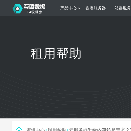
产品中心
香港服务器
站群服务
服务器租用
网站建设
游戏运营
公司介绍
联系我们
香港服务器
美国服务器
韩国服务器
根据不同规模的网站提供可定制化的架
集游戏部署、游戏
租用帮助
构和 一站式协助
大要 素帮助游戏
日本服务器
新加坡服务器
台湾服务器
马来西亚服务器
菲律宾服务器
澳洲服务器
智能家居
制造业升
荷兰服务器
加拿大服务器
法国服务器
采用全托管的一站式物联网智能服务，
多年制造业ERP
英国服务器
德国服务器
轻松构 建多种智能网物联网最佳平台
业企业 提供高效
资讯中心
>
租用帮助
>
云服务器升级内存还是带宽？