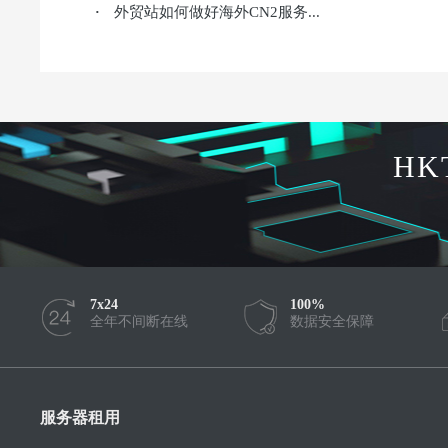
外贸站如何做好海外CN2服务...
·
HK
7x24
100%
全年不间断在线
数据安全保障
服务器租用