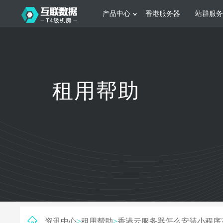
产品中心
香港服务器
站群服务
服务器租用
网站建设
游戏运营
公司介绍
联系我们
香港服务器
美国服务器
韩国服务器
根据不同规模的网站提供可定制化的架
集游戏部署、游戏
租用帮助
构和 一站式协助
大要 素帮助游戏
日本服务器
新加坡服务器
台湾服务器
马来西亚服务器
菲律宾服务器
澳洲服务器
智能家居
制造业升
荷兰服务器
加拿大服务器
法国服务器
采用全托管的一站式物联网智能服务，
多年制造业ERP
英国服务器
德国服务器
轻松构 建多种智能网物联网最佳平台
业企业 提供高效
资讯中心
>
租用帮助
>
香港云服务器怎么安装小程序