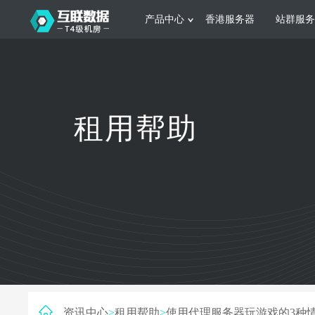
产品中心
香港服务器
站群服务
服务器租用
网站建设
游戏运营
公司介绍
联系我们
香港服务器
美国服务器
韩国服务器
根据不同规模的网站提供可定制化的架
集游戏部署、游戏
租用帮助
构和 一站式协助
大要 素帮助游戏
日本服务器
新加坡服务器
台湾服务器
马来西亚服务器
菲律宾服务器
澳洲服务器
智能家居
制造业升
荷兰服务器
加拿大服务器
法国服务器
采用全托管的一站式物联网智能服务，
多年制造业ERP
英国服务器
德国服务器
轻松构 建多种智能网物联网最佳平台
业企业 提供高效
资讯中心
>
租用帮助
>
使用代理服务器玩游戏的3种