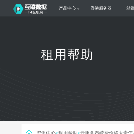
产品中心
香港服务器
站
服务器租用
云
网站建设
公司介绍
香港服务器
美国服务器
韩国服务器
根据不同规模的网站提供可定制化的架
集
租用帮助
构和 一站式协助
大
日本服务器
新加坡服务器
台湾服务器
马来西亚服务器
菲律宾服务器
澳洲服务器
智能家居
荷兰服务器
加拿大服务器
法国服务器
高
采用全托管的一站式物联网智能服务，
多
英国服务器
德国服务器
轻松构 建多种智能网物联网最佳平台
业
资讯中心
>
租用帮助
>
云服务器续费价格太贵怎