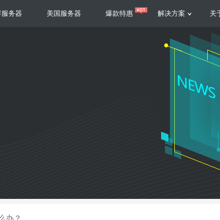
群服务器
美国服务器
爆款特惠
解决方案
关
服务器
服务器
游戏运营
视频娱乐
联系我们
服务支持
香港云服务器
美国云服务器
台湾云服务器
香港
游戏部署、游戏运营以及游戏安全三
集源视频存储、高效自动转
要 素帮助游戏企业快速部署
以及 内容分发等功能，加
新加坡云服务器
菲律宾云服务器
108全球云
机柜租
全球公有云
电信机
制造业升级
大数据营销
防服务器
年制造业ERP部署经验，为广大制造
低成本有效采集、分析、应
企业 提供高效可靠的数字化生产平台
数据，降 低20%的人工成
香港高防
美国高防
大带宽高防
定位营销
么办？