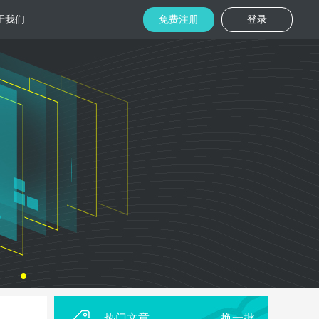
于我们
免费注册
登录
托管
金融区块链
机房
美国机房
台湾机房
码切片技术
结合金融行业的重实效、重安全的行业
速视频播放
特 点，为金融平台提供专业快速部署架
构
用
柜租用
香港机柜租用
美国机柜租用
外贸电商
用海量营销
为电商用户提供一站式解决方案，企业
本，做到精准
可根 据架构灵活调整配置，快速搭建电
商平台
热门文章
换一批