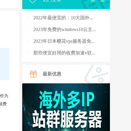
2022年最便宜的：10大国外...
·
2023年免费的windows10云主...
·
2023年日本樱花vps服务器免...
·
那些便宜好用的收费加速v软...
·
2023年，国外十大免费服务...
·
最新优惠
rpc服务器不可用的4种解决...
·
从5G角度讲讲什么是“上行...
·
费价为
国外vps 加速免费安装
·
续费
骨灰玩家教你安全搭建“游...
·
V2ray节点配置连接后无法科...
·