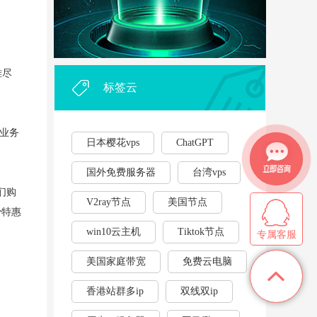
外贸企业和个人利用vps，能...
·
2023年云服务器用作游戏挂...
·
难尽
标签云
业务
日本樱花vps
ChatGPT
国外免费服务器
台湾vps
们购
V2ray节点
美国节点
少特惠
win10云主机
Tiktok节点
专属客服
美国家庭带宽
免费云电脑
香港站群多ip
双线双ip