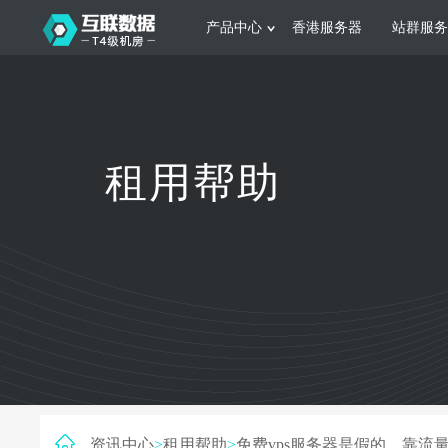
产品中心
香港服务器
站群服务
服务器租用
网站建设
游戏运营
公司介绍
联系我们
香港服务器
美国服务器
韩国服务器
根据不同规模的网站提供可定制化的架
集游戏部署、游戏
租用帮助
构和 一站式协助
大要 素帮助游戏
日本服务器
新加坡服务器
台湾服务器
马来西亚服务器
菲律宾服务器
澳洲服务器
智能家居
制造业升
荷兰服务器
加拿大服务器
法国服务器
采用全托管的一站式物联网智能服务，
多年制造业ERP
英国服务器
德国服务器
轻松构 建多种智能网物联网最佳平台
业企业 提供高效
资讯中心
>
租用帮助
>
免费vps服务器是假的，靠流