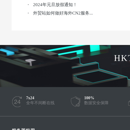
2024年元旦放假通知！
·
外贸站如何做好海外CN2服务...
·
HK
7x24
100%
全年不间断在线
数据安全保障