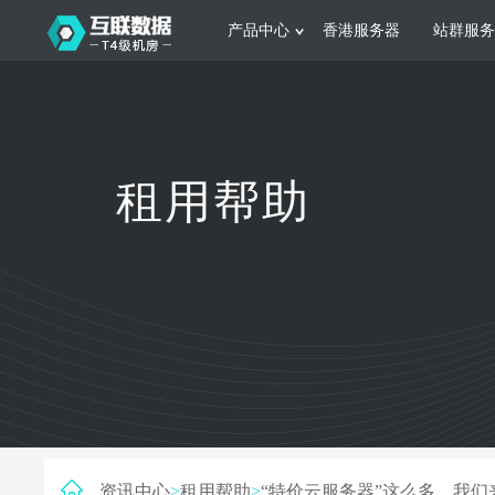
产品中心
香港服务器
站群服务
服务器租用
网站建设
游戏运营
公司介绍
联系我们
香港服务器
美国服务器
韩国服务器
根据不同规模的网站提供可定制化的架
集游戏部署、游戏
租用帮助
构和 一站式协助
大要 素帮助游戏
日本服务器
新加坡服务器
台湾服务器
马来西亚服务器
菲律宾服务器
澳洲服务器
智能家居
制造业升
荷兰服务器
加拿大服务器
法国服务器
采用全托管的一站式物联网智能服务，
多年制造业ERP
英国服务器
德国服务器
轻松构 建多种智能网物联网最佳平台
业企业 提供高效
资讯中心
>
租用帮助
>
“特价云服务器”这么多，我们