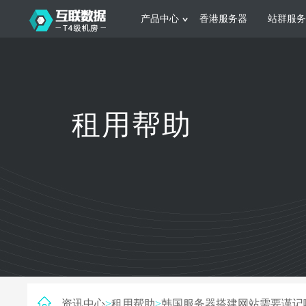
产品中心
香港服务器
站群服务
服务器租用
网站建设
游戏运营
公司介绍
联系我们
香港服务器
美国服务器
韩国服务器
根据不同规模的网站提供可定制化的架
集游戏部署、游戏
租用帮助
构和 一站式协助
大要 素帮助游戏
日本服务器
新加坡服务器
台湾服务器
马来西亚服务器
菲律宾服务器
澳洲服务器
智能家居
制造业升
荷兰服务器
加拿大服务器
法国服务器
采用全托管的一站式物联网智能服务，
多年制造业ERP
英国服务器
德国服务器
轻松构 建多种智能网物联网最佳平台
业企业 提供高效
资讯中心
>
租用帮助
>
韩国服务器搭建网站需要谨记