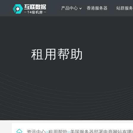
产品中心
香港服务器
站群服务
服务器租用
网站建设
游戏运营
公司介绍
联系我们
香港服务器
美国服务器
韩国服务器
根据不同规模的网站提供可定制化的架
集游戏部署、游戏
租用帮助
构和 一站式协助
大要 素帮助游戏
日本服务器
新加坡服务器
台湾服务器
马来西亚服务器
菲律宾服务器
澳洲服务器
智能家居
制造业升
荷兰服务器
加拿大服务器
法国服务器
采用全托管的一站式物联网智能服务，
多年制造业ERP
英国服务器
德国服务器
轻松构 建多种智能网物联网最佳平台
业企业 提供高效
资讯中心
>
租用帮助
>
美国服务器部署电商网站有哪