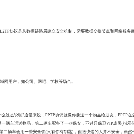
。L2TP协议是从数据链路层建立安全机制，需要数据交换节点和网络服务
、局域网用户，如公司、网吧、学校等场合。
什么这么说呢?通俗来说，PPTP协议就像你要送一个物品给朋友，PPTP在
另一辆车运送物品，第二辆车配备了一些保安，不过只保卫VIP成员(指示
说第二辆车会用一些安全锁(只有你有钥匙)，但送快递的人并不安全，虽然