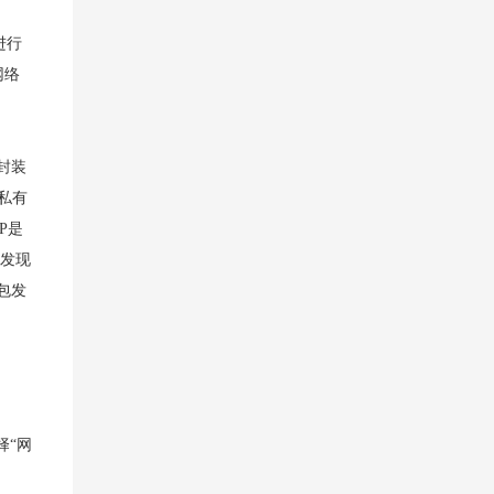
进行
网络
封装
是私有
P是
，发现
包发
择“网