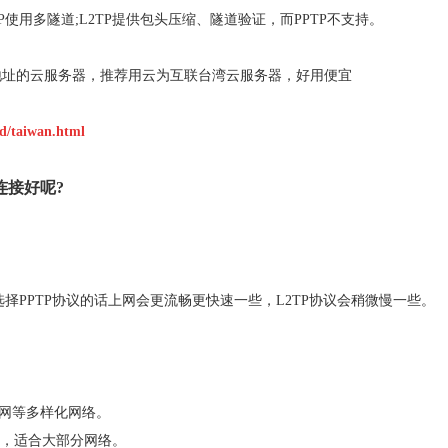
P使用多隧道;L2TP提供包头压缩、隧道验证，而PPTP不支持。
P地址的云服务器，推荐用云为互联台湾云服务器，好用便宜
d/taiwan.html
连接好呢?
选择PPTP协议的话上网会更流畅更快速一些，L2TP协议会稍微慢一些。
域网等多样化网络。
定，适合大部分网络。