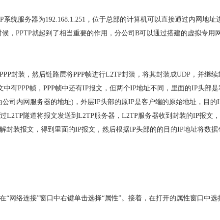
系统服务器为192.168.1.251，位于总部的计算机可以直接通过内网地址
候，PPTP就起到了相当重要的作用，分公司B可以通过搭建的虚拟专用
PPP封装，然后链路层将PPP帧进行L2TP封装，将其封装成UDP，并继续
P报文中有PPP帧，PPP帧中还有IP报文，但两个IP地址不同，里面的IP头部
为公司内网服务器的地址)，外层IP头部的原IP是客户端的原始地址，目的I
L2TP隧道将报文发送到L2TP服务器，L2TP服务器收到封装的IP报文
器解封装报文，得到里面的IP报文，然后根据IP头部的的目的IP地址将数据
先，在“网络连接”窗口中右键单击选择“属性”。接着，在打开的属性窗口中选