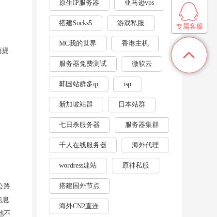
原生IP服务器
亚马逊vps
搭建Socks5
游戏私服
专属客服
MC我的世界
香港主机
商提
服务器免费测试
微软云
韩国站群多ip
isp
新加坡站群
日本站群
七日杀服务器
服务器集群
千人在线服务器
海外代理
wordress建站
原神私服
搭建国外节点
公路
信息
海外CN2直连
他不