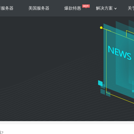
群服务器
美国服务器
爆款特惠
解决方案
关
服务器
服务器
游戏运营
视频娱乐
联系我们
服务支持
香港云服务器
美国云服务器
台湾云服务器
香港
游戏部署、游戏运营以及游戏安全三
集源视频存储、高效自动转
要 素帮助游戏企业快速部署
以及 内容分发等功能，加
新加坡云服务器
菲律宾云服务器
108全球云
机柜租
全球公有云
电信机
制造业升级
大数据营销
防服务器
年制造业ERP部署经验，为广大制造
低成本有效采集、分析、应
企业 提供高效可靠的数字化生产平台
数据，降 低20%的人工成
香港高防
美国高防
大带宽高防
定位营销
?