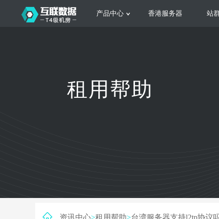
产品中心
香港服务器
站
服务器租用
云
网站建设
公司介绍
香港服务器
美国服务器
韩国服务器
根据不同规模的网站提供可定制化的架
集
租用帮助
构和 一站式协助
大
日本服务器
新加坡服务器
台湾服务器
马来西亚服务器
菲律宾服务器
澳洲服务器
智能家居
荷兰服务器
加拿大服务器
法国服务器
高
采用全托管的一站式物联网智能服务，
多
英国服务器
德国服务器
轻松构 建多种智能网物联网最佳平台
业
资讯中心
>
租用帮助
>
台湾服务器支持l2tp协议吗