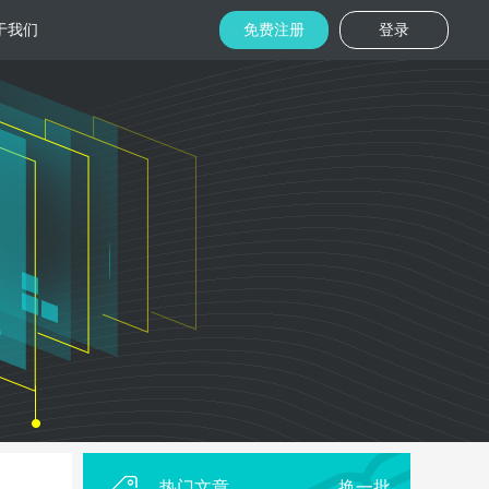
于我们
免费注册
登录
托管
金融区块链
机房
美国机房
台湾机房
码切片技术
结合金融行业的重实效、重安全的行业
速视频播放
特 点，为金融平台提供专业快速部署架
构
用
柜租用
香港机柜租用
美国机柜租用
外贸电商
用海量营销
为电商用户提供一站式解决方案，企业
本，做到精准
可根 据架构灵活调整配置，快速搭建电
商平台
热门文章
换一批