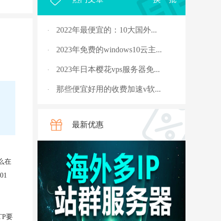
2022年最便宜的：10大国外...
·
2023年免费的windows10云主...
·
2023年日本樱花vps服务器免...
·
那些便宜好用的收费加速v软...
·
用
2023年，国外十大免费服务...
·
最新优惠
rpc服务器不可用的4种解决...
·
从5G角度讲讲什么是“上行...
·
么在
国外vps 加速免费安装
·
01
骨灰玩家教你安全搭建“游...
·
V2ray节点配置连接后无法科...
·
TP要