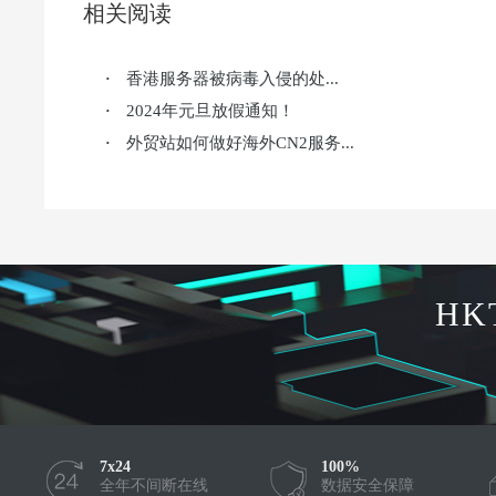
相关阅读
香港服务器被病毒入侵的处...
·
2024年元旦放假通知！
·
外贸站如何做好海外CN2服务...
·
HK
7x24
100%
全年不间断在线
数据安全保障