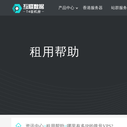
产品中心
香港服务器
站群服务
服务器租用
网站建设
游戏运营
公司介绍
联系我们
香港服务器
美国服务器
韩国服务器
根据不同规模的网站提供可定制化的架
集游戏部署、游戏
租用帮助
构和 一站式协助
大要 素帮助游戏
日本服务器
新加坡服务器
台湾服务器
马来西亚服务器
菲律宾服务器
澳洲服务器
智能家居
制造业升
荷兰服务器
加拿大服务器
法国服务器
采用全托管的一站式物联网智能服务，
多年制造业ERP
英国服务器
德国服务器
轻松构 建多种智能网物联网最佳平台
业企业 提供高效
资讯中心
>
租用帮助
>
哪里有多IP的拨号VPS?