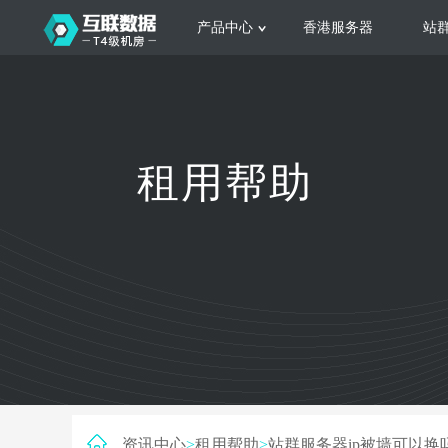
产品中心
香港服务器
站
服务器租用
云
网站建设
公司介绍
香港服务器
美国服务器
韩国服务器
根据不同规模的网站提供可定制化的架
集
租用帮助
构和 一站式协助
大
日本服务器
新加坡服务器
台湾服务器
马来西亚服务器
菲律宾服务器
澳洲服务器
智能家居
荷兰服务器
加拿大服务器
法国服务器
高
采用全托管的一站式物联网智能服务，
多
英国服务器
德国服务器
轻松构 建多种智能网物联网最佳平台
业
资讯中心
>
租用帮助
>
站群服务器ip被墙可以换