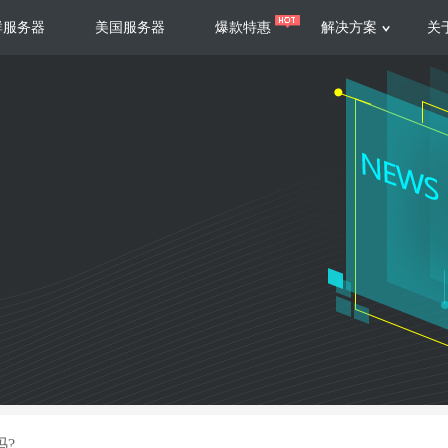
群服务器
美国服务器
爆款特惠
解决方案
关
服务器
服务器
游戏运营
视频娱乐
联系我们
服务支持
香港云服务器
美国云服务器
台湾云服务器
香港
游戏部署、游戏运营以及游戏安全三
集源视频存储、高效自动转
要 素帮助游戏企业快速部署
以及 内容分发等功能，加
新加坡云服务器
菲律宾云服务器
108全球云
机柜租
全球公有云
电信机
制造业升级
大数据营销
防服务器
年制造业ERP部署经验，为广大制造
低成本有效采集、分析、应
企业 提供高效可靠的数字化生产平台
数据，降 低20%的人工成
香港高防
美国高防
大带宽高防
定位营销
吗?