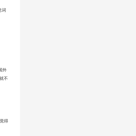
息词
国外
就不
我觉得