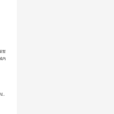
据暂
域内
地址。