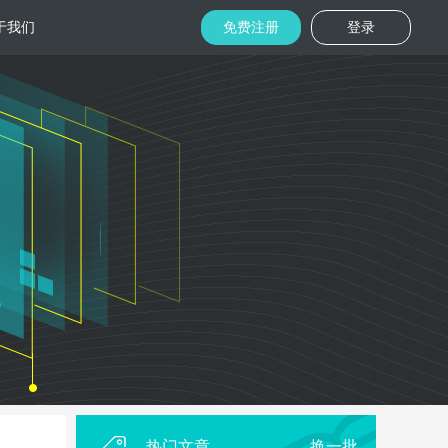
于我们
免费注册
登录
托管
金融区块链
机房
美国机房
台湾机房
码切片技术
结合金融行业的重实效、重安全的行业
速视频播放
特 点，为金融平台提供专业快速部署架
构
用
柜租用
香港机柜租用
美国机柜租用
外贸电商
用海量营销
为电商用户提供一站式解决方案，企业
本，做到精准
可根 据架构灵活调整配置，快速搭建电
商平台
热门文章
换一批