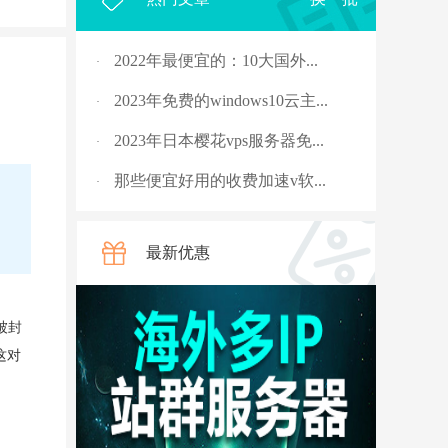
2022年最便宜的：10大国外...
·
2023年免费的windows10云主...
·
2023年日本樱花vps服务器免...
·
那些便宜好用的收费加速v软...
·
2023年，国外十大免费服务...
·
最新优惠
rpc服务器不可用的4种解决...
·
从5G角度讲讲什么是“上行...
·
被封
国外vps 加速免费安装
·
这对
骨灰玩家教你安全搭建“游...
·
V2ray节点配置连接后无法科...
·