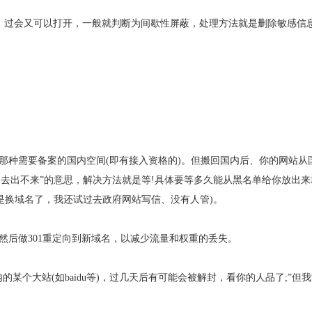
开，过会又可以打开，一般就判断为间歇性屏蔽，处理方法就是删除敏感信
是那种需要备案的国内空间(即有接入资格的)。但搬回国内后、你的网站从
去出不来”的意思，解决方法就是等!具体要等多久能从黑名单给你放出来
是换域名了，我还试过去政府网站写信、没有人管)。
，然后做301重定向到新域名，以减少流量和权重的丢失。
的某个大站(如baidu等)，过几天后有可能会被解封，看你的人品了;”但
。