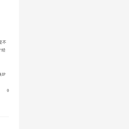
是不
才经
IP
0