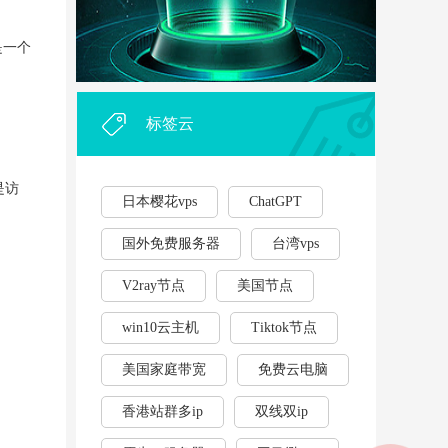
外贸企业和个人利用vps，能...
·
是一个
2023年云服务器用作游戏挂...
·
标签云
是访
日本樱花vps
ChatGPT
国外免费服务器
台湾vps
V2ray节点
美国节点
win10云主机
Tiktok节点
美国家庭带宽
免费云电脑
香港站群多ip
双线双ip