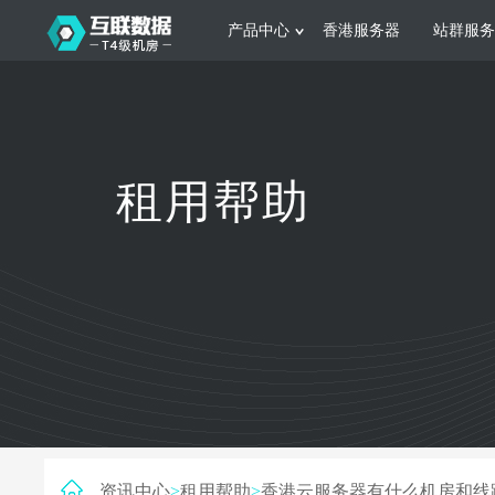
产品中心
香港服务器
站群服务
服务器租用
网站建设
游戏运营
公司介绍
联系我们
香港服务器
美国服务器
韩国服务器
根据不同规模的网站提供可定制化的架
集游戏部署、游戏
租用帮助
构和 一站式协助
大要 素帮助游戏
日本服务器
新加坡服务器
台湾服务器
马来西亚服务器
菲律宾服务器
澳洲服务器
智能家居
制造业升
荷兰服务器
加拿大服务器
法国服务器
采用全托管的一站式物联网智能服务，
多年制造业ERP
英国服务器
德国服务器
轻松构 建多种智能网物联网最佳平台
业企业 提供高效
资讯中心
>
租用帮助
>
香港云服务器有什么机房和线