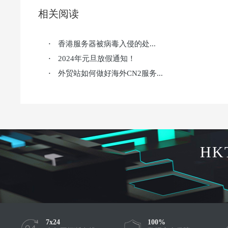
相关阅读
香港服务器被病毒入侵的处...
·
2024年元旦放假通知！
·
外贸站如何做好海外CN2服务...
·
HK
7x24
100%