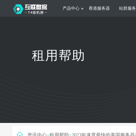
产品中心
香港服务器
站群服务
服务器租用
网站建设
游戏运营
公司介绍
联系我们
香港服务器
美国服务器
韩国服务器
根据不同规模的网站提供可定制化的架
集游戏部署、游戏
租用帮助
构和 一站式协助
大要 素帮助游戏
日本服务器
新加坡服务器
台湾服务器
马来西亚服务器
菲律宾服务器
澳洲服务器
智能家居
制造业升
荷兰服务器
加拿大服务器
法国服务器
采用全托管的一站式物联网智能服务，
多年制造业ERP
英国服务器
德国服务器
轻松构 建多种智能网物联网最佳平台
业企业 提供高效
资讯中心
>
租用帮助
>
2023年速度最快的美国服务