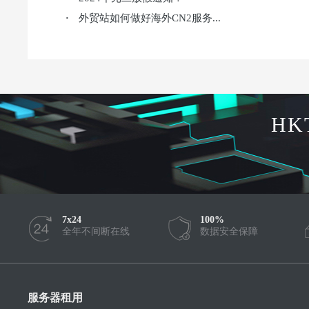
外贸站如何做好海外CN2服务...
·
HK
7x24
100%
全年不间断在线
数据安全保障
服务器租用