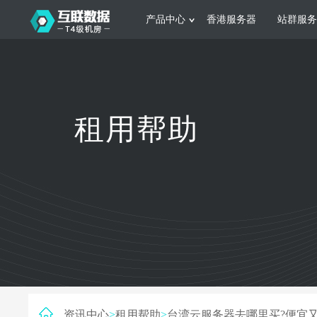
产品中心
香港服务器
站群服务
服务器租用
网站建设
游戏运营
公司介绍
联系我们
香港服务器
美国服务器
韩国服务器
根据不同规模的网站提供可定制化的架
集游戏部署、游戏
租用帮助
构和 一站式协助
大要 素帮助游戏
日本服务器
新加坡服务器
台湾服务器
马来西亚服务器
菲律宾服务器
澳洲服务器
智能家居
制造业升
荷兰服务器
加拿大服务器
法国服务器
采用全托管的一站式物联网智能服务，
多年制造业ERP
英国服务器
德国服务器
轻松构 建多种智能网物联网最佳平台
业企业 提供高效
资讯中心
>
租用帮助
>
台湾云服务器去哪里买?便宜又