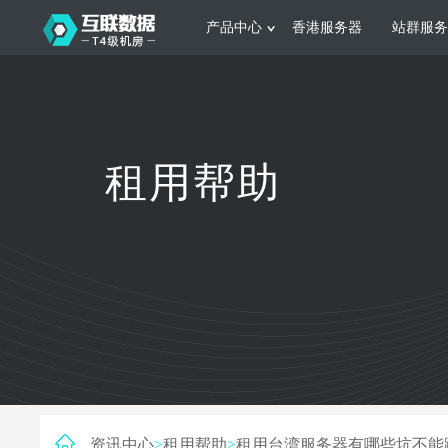
产品中心
香港服务器
站群服务
服务器租用
网站建设
游戏运营
公司介绍
联系我们
香港服务器
美国服务器
韩国服务器
根据不同规模的网站提供可定制化的架
集游戏部署、游戏
租用帮助
构和 一站式协助
大要 素帮助游戏
日本服务器
新加坡服务器
台湾服务器
马来西亚服务器
菲律宾服务器
澳洲服务器
智能家居
制造业升
荷兰服务器
加拿大服务器
法国服务器
采用全托管的一站式物联网智能服务，
多年制造业ERP
英国服务器
德国服务器
轻松构 建多种智能网物联网最佳平台
业企业 提供高效
资讯中心
>
租用帮助
>
租用台湾服务器有哪些坑不能