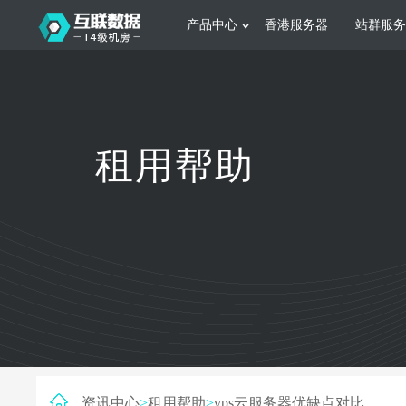
产品中心
香港服务器
站群服务
服务器租用
网站建设
游戏运营
公司介绍
联系我们
香港服务器
美国服务器
韩国服务器
根据不同规模的网站提供可定制化的架
集游戏部署、游戏
租用帮助
构和 一站式协助
大要 素帮助游戏
日本服务器
新加坡服务器
台湾服务器
马来西亚服务器
菲律宾服务器
澳洲服务器
智能家居
制造业升
荷兰服务器
加拿大服务器
法国服务器
采用全托管的一站式物联网智能服务，
多年制造业ERP
英国服务器
德国服务器
轻松构 建多种智能网物联网最佳平台
业企业 提供高效
资讯中心
>
租用帮助
>
vps云服务器优缺点对比