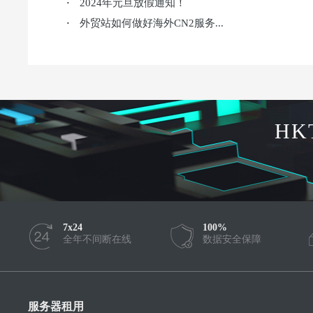
2024年元旦放假通知！
·
外贸站如何做好海外CN2服务...
·
HK
7x24
100%
全年不间断在线
数据安全保障
服务器租用