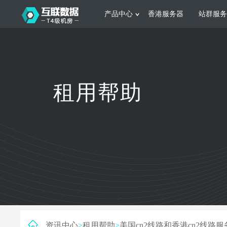
产品中心
香港服务器
站群服务
服务器租用
网站建设
游戏运营
公司介绍
联系我们
香港服务器
美国服务器
韩国服务器
根据不同规模的网站提供可定制化的架
集游戏部署、游戏
租用帮助
构和 一站式协助
大要 素帮助游戏
日本服务器
新加坡服务器
台湾服务器
马来西亚服务器
菲律宾服务器
澳洲服务器
智能家居
制造业升
荷兰服务器
加拿大服务器
法国服务器
采用全托管的一站式物联网智能服务，
多年制造业ERP
英国服务器
德国服务器
轻松构 建多种智能网物联网最佳平台
业企业 提供高效
资讯中心
>
租用帮助
>
美国cn2线路和香港cn2线路服