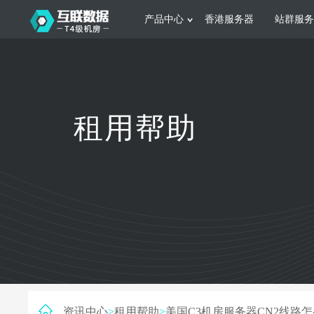
产品中心
香港服务器
站群服务
服务器租用
网站建设
游戏运营
公司介绍
联系我们
香港服务器
美国服务器
韩国服务器
根据不同规模的网站提供可定制化的架
集游戏部署、游戏
租用帮助
构和 一站式协助
大要 素帮助游戏
日本服务器
新加坡服务器
台湾服务器
马来西亚服务器
菲律宾服务器
澳洲服务器
智能家居
制造业升
荷兰服务器
加拿大服务器
法国服务器
采用全托管的一站式物联网智能服务，
多年制造业ERP
英国服务器
德国服务器
轻松构 建多种智能网物联网最佳平台
业企业 提供高效
资讯中心
>
租用帮助
>
美国C3机房服务器CN2线路