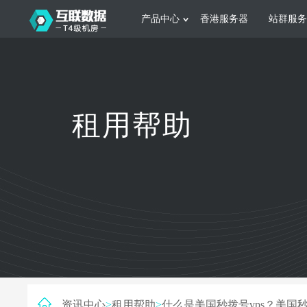
产品中心
香港服务器
站群服务
服务器租用
网站建设
游戏运营
公司介绍
联系我们
香港服务器
美国服务器
韩国服务器
根据不同规模的网站提供可定制化的架
集游戏部署、游戏
租用帮助
构和 一站式协助
大要 素帮助游戏
日本服务器
新加坡服务器
台湾服务器
马来西亚服务器
菲律宾服务器
澳洲服务器
智能家居
制造业升
荷兰服务器
加拿大服务器
法国服务器
采用全托管的一站式物联网智能服务，
多年制造业ERP
英国服务器
德国服务器
轻松构 建多种智能网物联网最佳平台
业企业 提供高效
资讯中心
>
租用帮助
>
什么是美国秒拨号vps？美国秒