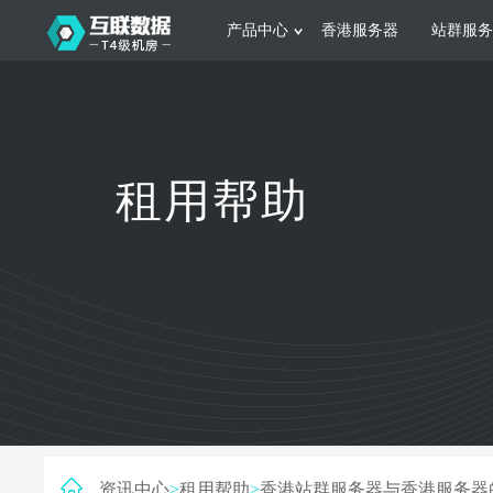
产品中心
香港服务器
站群服务
服务器租用
网站建设
游戏运营
公司介绍
联系我们
香港服务器
美国服务器
韩国服务器
根据不同规模的网站提供可定制化的架
集游戏部署、游戏
租用帮助
构和 一站式协助
大要 素帮助游戏
日本服务器
新加坡服务器
台湾服务器
马来西亚服务器
菲律宾服务器
澳洲服务器
智能家居
制造业升
荷兰服务器
加拿大服务器
法国服务器
采用全托管的一站式物联网智能服务，
多年制造业ERP
英国服务器
德国服务器
轻松构 建多种智能网物联网最佳平台
业企业 提供高效
资讯中心
>
租用帮助
>
香港站群服务器与香港服务器