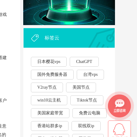
外贸企业和个人利用vps，能...
·
游戏
2023年云服务器用作游戏挂...
·
标签云
搭建
日本樱花vps
ChatGPT
国外免费服务器
台湾vps
V2ray节点
美国节点
win10云主机
Tiktok节点
客户
美国家庭带宽
免费云电脑
香港站群多ip
双线双ip
注意
名的