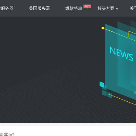
群服务器
美国服务器
爆款特惠
解决方案
关
服务器
服务器
游戏运营
视频娱乐
联系我们
服务支持
香港云服务器
美国云服务器
台湾云服务器
香港
游戏部署、游戏运营以及游戏安全三
集源视频存储、高效自动转
要 素帮助游戏企业快速部署
以及 内容分发等功能，加
新加坡云服务器
菲律宾云服务器
108全球云
机柜租
全球公有云
电信机
制造业升级
大数据营销
防服务器
年制造业ERP部署经验，为广大制造
低成本有效采集、分析、应
企业 提供高效可靠的数字化生产平台
数据，降 低20%的人工成
香港高防
美国高防
大带宽高防
定位营销
实ip?