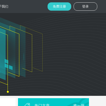
于我们
免费注册
登录
托管
金融区块链
机房
美国机房
台湾机房
码切片技术
结合金融行业的重实效、重安全的行业
速视频播放
特 点，为金融平台提供专业快速部署架
构
用
柜租用
香港机柜租用
美国机柜租用
外贸电商
用海量营销
为电商用户提供一站式解决方案，企业
本，做到精准
可根 据架构灵活调整配置，快速搭建电
商平台
热门文章
换一批