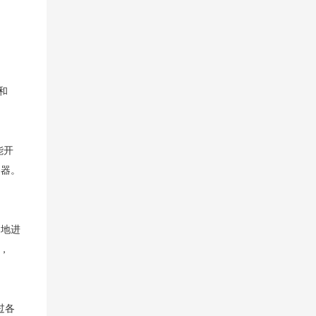
和
能开
务器。
当地进
果，
过各