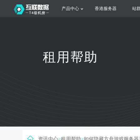
产品中心
香港服务器
站
服务器租用
云
网站建设
公司介绍
香港服务器
美国服务器
韩国服务器
根据不同规模的网站提供可定制化的架
集
租用帮助
构和 一站式协助
大
日本服务器
新加坡服务器
台湾服务器
马来西亚服务器
菲律宾服务器
澳洲服务器
智能家居
荷兰服务器
加拿大服务器
法国服务器
高
采用全托管的一站式物联网智能服务，
多
英国服务器
德国服务器
轻松构 建多种智能网物联网最佳平台
业
资讯中心
>
租用帮助
>
如何隐藏方舟游戏服务器真