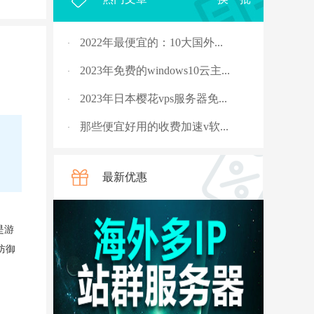
2022年最便宜的：10大国外...
·
2023年免费的windows10云主...
·
2023年日本樱花vps服务器免...
·
那些便宜好用的收费加速v软...
·
2023年，国外十大免费服务...
·
最新优惠
rpc服务器不可用的4种解决...
·
从5G角度讲讲什么是“上行...
·
是游
国外vps 加速免费安装
·
防御
骨灰玩家教你安全搭建“游...
·
V2ray节点配置连接后无法科...
·