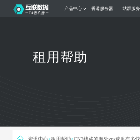
产品中心
香港服务器
站群服务
服务器租用
网站建设
游戏运营
公司介绍
联系我们
香港服务器
美国服务器
韩国服务器
根据不同规模的网站提供可定制化的架
集游戏部署、游戏
租用帮助
构和 一站式协助
大要 素帮助游戏
日本服务器
新加坡服务器
台湾服务器
马来西亚服务器
菲律宾服务器
澳洲服务器
智能家居
制造业升
荷兰服务器
加拿大服务器
法国服务器
采用全托管的一站式物联网智能服务，
多年制造业ERP
英国服务器
德国服务器
轻松构 建多种智能网物联网最佳平台
业企业 提供高效
资讯中心
>
租用帮助
>
CN2线路的海外vps速度有多快