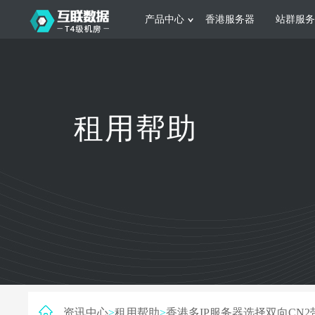
产品中心
香港服务器
站群服务
服务器租用
网站建设
游戏运营
公司介绍
联系我们
香港服务器
美国服务器
韩国服务器
根据不同规模的网站提供可定制化的架
集游戏部署、游戏
租用帮助
构和 一站式协助
大要 素帮助游戏
日本服务器
新加坡服务器
台湾服务器
马来西亚服务器
菲律宾服务器
澳洲服务器
智能家居
制造业升
荷兰服务器
加拿大服务器
法国服务器
采用全托管的一站式物联网智能服务，
多年制造业ERP
英国服务器
德国服务器
轻松构 建多种智能网物联网最佳平台
业企业 提供高效
资讯中心
>
租用帮助
>
香港多IP服务器选择双向CN