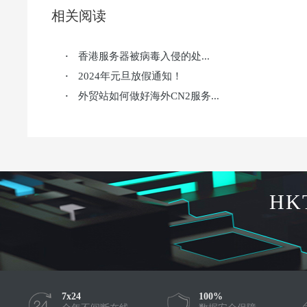
相关阅读
香港服务器被病毒入侵的处...
·
2024年元旦放假通知！
·
外贸站如何做好海外CN2服务...
·
HK
7x24
100%