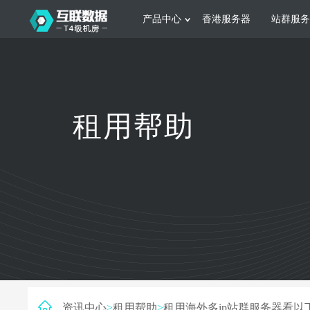
产品中心
香港服务器
站群服务
服务器租用
网站建设
游戏运营
公司介绍
联系我们
香港服务器
美国服务器
韩国服务器
根据不同规模的网站提供可定制化的架
集游戏部署、游戏
租用帮助
构和 一站式协助
大要 素帮助游戏
日本服务器
新加坡服务器
台湾服务器
马来西亚服务器
菲律宾服务器
澳洲服务器
智能家居
制造业升
荷兰服务器
加拿大服务器
法国服务器
采用全托管的一站式物联网智能服务，
多年制造业ERP
英国服务器
德国服务器
轻松构 建多种智能网物联网最佳平台
业企业 提供高效
资讯中心
>
租用帮助
>
租用海外多ip站群服务器看以