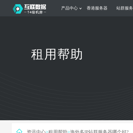
产品中心
香港服务器
站群服务
服务器租用
网站建设
游戏运营
公司介绍
联系我们
香港服务器
美国服务器
韩国服务器
根据不同规模的网站提供可定制化的架
集游戏部署、游戏
租用帮助
构和 一站式协助
大要 素帮助游戏
日本服务器
新加坡服务器
台湾服务器
马来西亚服务器
菲律宾服务器
澳洲服务器
智能家居
制造业升
荷兰服务器
加拿大服务器
法国服务器
采用全托管的一站式物联网智能服务，
多年制造业ERP
英国服务器
德国服务器
轻松构 建多种智能网物联网最佳平台
业企业 提供高效
资讯中心
>
租用帮助
>
海外多IP站群服务器哪个好?