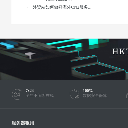
外贸站如何做好海外CN2服务...
·
HK
7x24
100%
全年不间断在线
数据安全保障
服务器租用