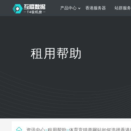
产品中心
香港服务器
站群服务
服务器租用
网站建设
游戏运营
公司介绍
联系我们
香港服务器
美国服务器
韩国服务器
根据不同规模的网站提供可定制化的架
集游戏部署、游戏
租用帮助
构和 一站式协助
大要 素帮助游戏
日本服务器
新加坡服务器
台湾服务器
马来西亚服务器
菲律宾服务器
澳洲服务器
智能家居
制造业升
荷兰服务器
加拿大服务器
法国服务器
采用全托管的一站式物联网智能服务，
多年制造业ERP
英国服务器
德国服务器
轻松构 建多种智能网物联网最佳平台
业企业 提供高效
资讯中心
>
租用帮助
>
体育竞猜类网站如何选择香港