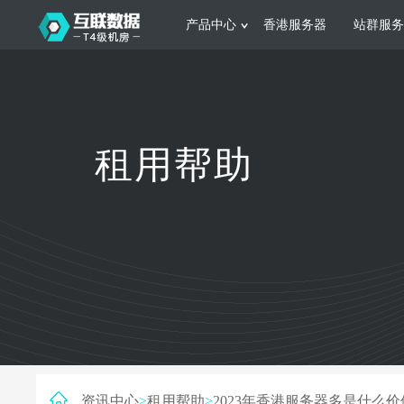
产品中心
香港服务器
站群服务
服务器租用
网站建设
游戏运营
公司介绍
联系我们
香港服务器
美国服务器
韩国服务器
根据不同规模的网站提供可定制化的架
集游戏部署、游戏
租用帮助
构和 一站式协助
大要 素帮助游戏
日本服务器
新加坡服务器
台湾服务器
马来西亚服务器
菲律宾服务器
澳洲服务器
智能家居
制造业升
荷兰服务器
加拿大服务器
法国服务器
采用全托管的一站式物联网智能服务，
多年制造业ERP
英国服务器
德国服务器
轻松构 建多种智能网物联网最佳平台
业企业 提供高效
资讯中心
>
租用帮助
>
2023年香港服务器多是什么价