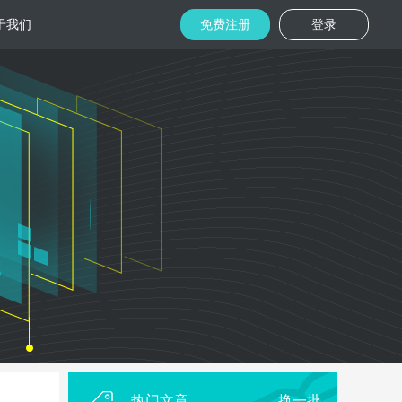
于我们
免费注册
登录
托管
金融区块链
机房
美国机房
台湾机房
码切片技术
结合金融行业的重实效、重安全的行业
速视频播放
特 点，为金融平台提供专业快速部署架
构
用
柜租用
香港机柜租用
美国机柜租用
外贸电商
用海量营销
为电商用户提供一站式解决方案，企业
本，做到精准
可根 据架构灵活调整配置，快速搭建电
商平台
热门文章
换一批