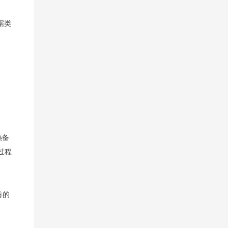
数据类
中
热备
过程
善的