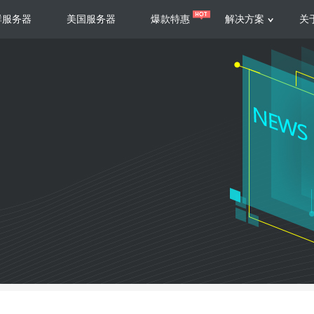
群服务器
美国服务器
爆款特惠
解决方案
关
服务器
服务器
游戏运营
视频娱乐
联系我们
服务支持
香港云服务器
美国云服务器
台湾云服务器
香港
游戏部署、游戏运营以及游戏安全三
集源视频存储、高效自动转
要 素帮助游戏企业快速部署
以及 内容分发等功能，加
新加坡云服务器
菲律宾云服务器
108全球云
机柜租
全球公有云
电信机
制造业升级
大数据营销
防服务器
年制造业ERP部署经验，为广大制造
低成本有效采集、分析、应
企业 提供高效可靠的数字化生产平台
数据，降 低20%的人工成
香港高防
美国高防
大带宽高防
定位营销