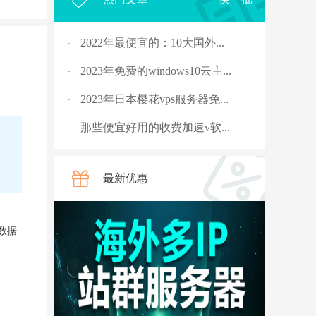
2022年最便宜的：10大国外...
·
2023年免费的windows10云主...
·
2023年日本樱花vps服务器免...
·
那些便宜好用的收费加速v软...
·
2023年，国外十大免费服务...
·
最新优惠
rpc服务器不可用的4种解决...
·
从5G角度讲讲什么是“上行...
·
的数据
国外vps 加速免费安装
·
骨灰玩家教你安全搭建“游...
·
V2ray节点配置连接后无法科...
·