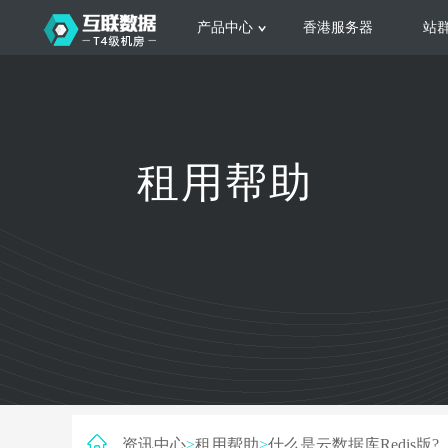
产品中心
香港服务器
站
服务器租用
云
网站建设
公司介绍
香港服务器
美国服务器
韩国服务器
根据不同规模的网站提供可定制化的架
集
租用帮助
构和 一站式协助
大
日本服务器
新加坡服务器
台湾服务器
马来西亚服务器
菲律宾服务器
澳洲服务器
智能家居
荷兰服务器
加拿大服务器
法国服务器
高
采用全托管的一站式物联网智能服务，
多
英国服务器
德国服务器
轻松构 建多种智能网物联网最佳平台
业
资讯中心
>
租用帮助
>
什么是云数据库Redis版?