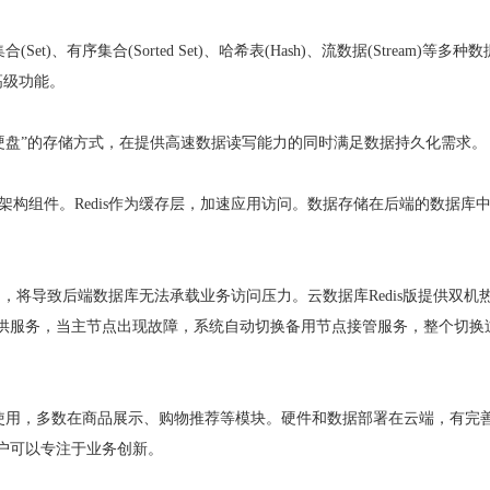
集合(Set)、有序集合(Sorted Set)、哈希表(Hash)、流数据(Stream)等多种
)等高级功能。
存+硬盘”的存储方式，在提供高速数据读写能力的同时满足数据持久化需求。
署架构组件。Redis作为缓存层，加速应用访问。数据存储在后端的数据库
不可用，将导致后端数据库无法承载业务访问压力。云数据库Redis版提供双机
供服务，当主节点出现故障，系统自动切换备用节点接管服务，整个切换
大量使用，多数在商品展示、购物推荐等模块。硬件和数据部署在云端，有完
户可以专注于业务创新。