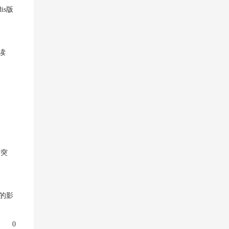
s版
读
量突
的影
0