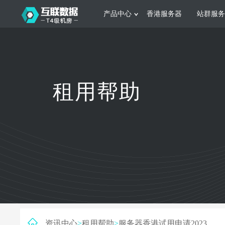
产品中心
香港服务器
站群服务
服务器租用
网站建设
游戏运营
公司介绍
联系我们
香港服务器
美国服务器
韩国服务器
根据不同规模的网站提供可定制化的架
集游戏部署、游戏
租用帮助
构和 一站式协助
大要 素帮助游戏
日本服务器
新加坡服务器
台湾服务器
马来西亚服务器
菲律宾服务器
澳洲服务器
智能家居
制造业升
荷兰服务器
加拿大服务器
法国服务器
采用全托管的一站式物联网智能服务，
多年制造业ERP
英国服务器
德国服务器
轻松构 建多种智能网物联网最佳平台
业企业 提供高效
资讯中心
>
租用帮助
>
服务器香港试用申请2023