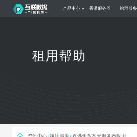
产品中心
香港服务器
站群服务
服务器租用
网站建设
游戏运营
公司介绍
联系我们
香港服务器
美国服务器
韩国服务器
根据不同规模的网站提供可定制化的架
集游戏部署、游戏
租用帮助
构和 一站式协助
大要 素帮助游戏
日本服务器
新加坡服务器
台湾服务器
马来西亚服务器
菲律宾服务器
澳洲服务器
智能家居
制造业升
荷兰服务器
加拿大服务器
法国服务器
采用全托管的一站式物联网智能服务，
多年制造业ERP
英国服务器
德国服务器
轻松构 建多种智能网物联网最佳平台
业企业 提供高效
资讯中心
>
租用帮助
>
香港免备案云服务器租用