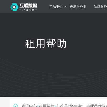
产品中心
香港服务器
站群服务
服务器租用
网站建设
游戏运营
公司介绍
联系我们
香港服务器
美国服务器
韩国服务器
根据不同规模的网站提供可定制化的架
集游戏部署、游戏
租用帮助
构和 一站式协助
大要 素帮助游戏
日本服务器
新加坡服务器
台湾服务器
马来西亚服务器
菲律宾服务器
澳洲服务器
智能家居
制造业升
荷兰服务器
加拿大服务器
法国服务器
采用全托管的一站式物联网智能服务，
多年制造业ERP
英国服务器
德国服务器
轻松构 建多种智能网物联网最佳平台
业企业 提供高效
资讯中心
>
租用帮助
>
什么是“块存储”，有哪些优缺