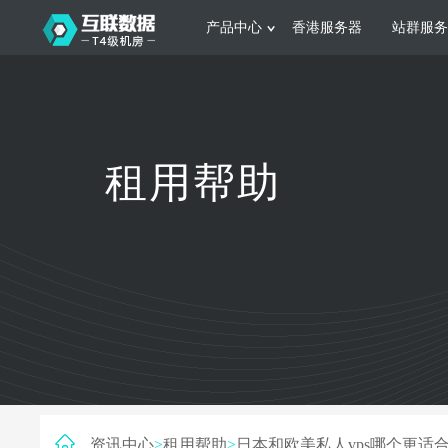
产品中心
香港服务器
站群服务
服务器租用
网站建设
游戏运营
公司介绍
联系我们
香港服务器
美国服务器
韩国服务器
根据不同规模的网站提供可定制化的架
集游戏部署、游戏
租用帮助
构和 一站式协助
大要 素帮助游戏
日本服务器
新加坡服务器
台湾服务器
马来西亚服务器
菲律宾服务器
澳洲服务器
智能家居
制造业升
荷兰服务器
加拿大服务器
法国服务器
采用全托管的一站式物联网智能服务，
多年制造业ERP
英国服务器
德国服务器
轻松构 建多种智能网物联网最佳平台
业企业 提供高效
资讯中心
>
租用帮助
>
日本和欧美私人vps哪个更适