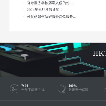
香港服务器被病毒入侵的处...
·
2024年元旦放假通知！
·
外贸站如何做好海外CN2服务...
·
HK
7x24
100%
全年不间断在线
数据安全保障