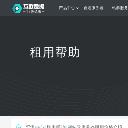
产品中心
香港服务器
站群服务
服务器租用
网站建设
游戏运营
公司介绍
联系我们
香港服务器
美国服务器
韩国服务器
根据不同规模的网站提供可定制化的架
集游戏部署、游戏
租用帮助
构和 一站式协助
大要 素帮助游戏
日本服务器
新加坡服务器
台湾服务器
马来西亚服务器
菲律宾服务器
澳洲服务器
智能家居
制造业升
荷兰服务器
加拿大服务器
法国服务器
采用全托管的一站式物联网智能服务，
多年制造业ERP
英国服务器
德国服务器
轻松构 建多种智能网物联网最佳平台
业企业 提供高效
资讯中心
>
租用帮助
>
网站云服务器租用价格介绍