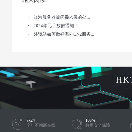
香港服务器被病毒入侵的处...
·
2024年元旦放假通知！
·
外贸站如何做好海外CN2服务...
·
HK
7x24
100%
全年不间断在线
数据安全保障