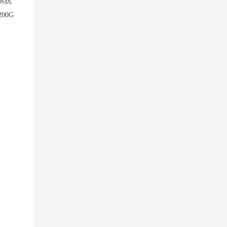
供抗
00G