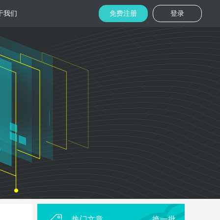
于我们
免费注册
登录
托管
金融区块链
机房
美国机房
台湾机房
码切片技术
结合金融行业的重实效、重安全的行业
速视频播放
特 点，为金融平台提供专业快速部署架
构
用
柜租用
香港机柜租用
美国机柜租用
外贸电商
用海量营销
为电商用户提供一站式解决方案，企业
本，做到精准
可根 据架构灵活调整配置，快速搭建电
商平台
热门文章
换一批