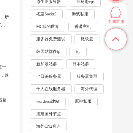
原生IP服务器
亚马逊vps
搭建Socks5
游戏私服
制。所
专属客服
心，
MC我的世界
香港主机
服务器免费测试
微软云
韩国站群多ip
isp
新加坡站群
日本站群
值一
候，速
七日杀服务器
服务器集群
千人在线服务器
海外代理
线路
wordress建站
原神私服
搭建国外节点
海外CN2直连