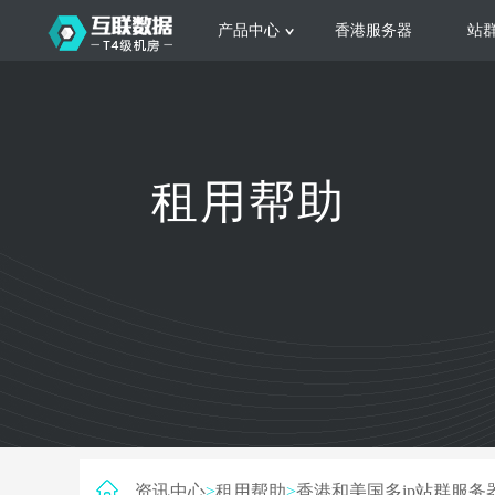
产品中心
香港服务器
站
服务器租用
云
网站建设
公司介绍
香港服务器
美国服务器
韩国服务器
根据不同规模的网站提供可定制化的架
集
租用帮助
构和 一站式协助
大
日本服务器
新加坡服务器
台湾服务器
马来西亚服务器
菲律宾服务器
澳洲服务器
智能家居
荷兰服务器
加拿大服务器
法国服务器
高
采用全托管的一站式物联网智能服务，
多
英国服务器
德国服务器
轻松构 建多种智能网物联网最佳平台
业
资讯中心
>
租用帮助
>
香港和美国多ip站群服务