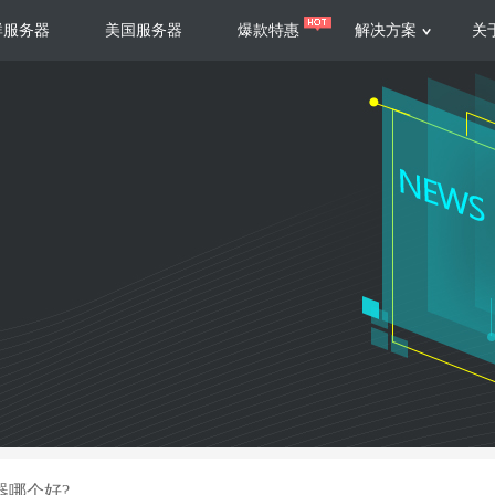
群服务器
美国服务器
爆款特惠
解决方案
关
服务器
服务器
游戏运营
视频娱乐
联系我们
服务支持
香港云服务器
美国云服务器
台湾云服务器
香港
游戏部署、游戏运营以及游戏安全三
集源视频存储、高效自动转
要 素帮助游戏企业快速部署
以及 内容分发等功能，加
新加坡云服务器
菲律宾云服务器
108全球云
机柜租
全球公有云
电信机
制造业升级
大数据营销
防服务器
年制造业ERP部署经验，为广大制造
低成本有效采集、分析、应
企业 提供高效可靠的数字化生产平台
数据，降 低20%的人工成
香港高防
美国高防
大带宽高防
定位营销
器哪个好?