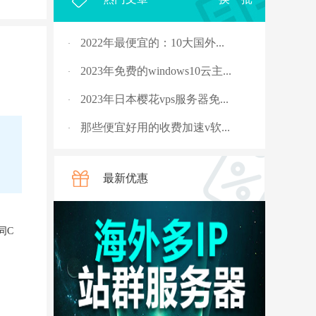
2022年最便宜的：10大国外...
·
2023年免费的windows10云主...
·
2023年日本樱花vps服务器免...
·
那些便宜好用的收费加速v软...
·
2023年，国外十大免费服务...
·
最新优惠
rpc服务器不可用的4种解决...
·
从5G角度讲讲什么是“上行...
·
同C
国外vps 加速免费安装
·
骨灰玩家教你安全搭建“游...
·
V2ray节点配置连接后无法科...
·
、