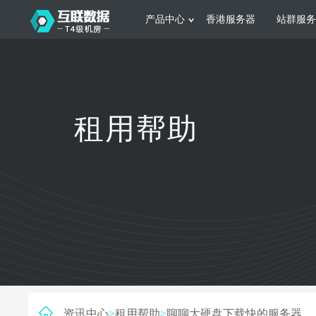
产品中心
香港服务器
站群服务
服务器租用
网站建设
游戏运营
公司介绍
联系我们
香港服务器
美国服务器
韩国服务器
根据不同规模的网站提供可定制化的架
集游戏部署、游戏
租用帮助
构和 一站式协助
大要 素帮助游戏
日本服务器
新加坡服务器
台湾服务器
马来西亚服务器
菲律宾服务器
澳洲服务器
智能家居
制造业升
荷兰服务器
加拿大服务器
法国服务器
采用全托管的一站式物联网智能服务，
多年制造业ERP
英国服务器
德国服务器
轻松构 建多种智能网物联网最佳平台
业企业 提供高效
资讯中心
>
租用帮助
>
聊聊大硬盘下载快的服务器