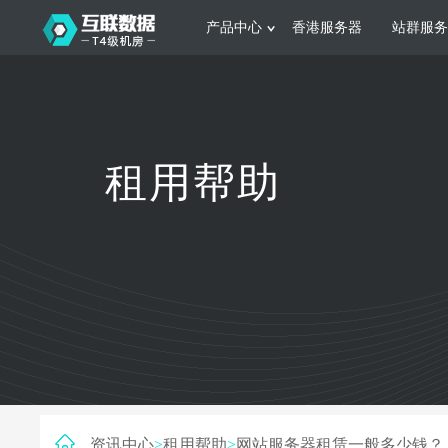
产品中心
香港服务器
站群服务
服务器租用
网站建设
游戏运营
公司介绍
联系我们
香港服务器
美国服务器
韩国服务器
根据不同规模的网站提供可定制化的架
集游戏部署、游戏
租用帮助
构和 一站式协助
大要 素帮助游戏
日本服务器
新加坡服务器
台湾服务器
马来西亚服务器
菲律宾服务器
澳洲服务器
智能家居
制造业升
荷兰服务器
加拿大服务器
法国服务器
采用全托管的一站式物联网智能服务，
多年制造业ERP
英国服务器
德国服务器
轻松构 建多种智能网物联网最佳平台
业企业 提供高效
资讯中心
>
租用帮助
>
网站服务器租赁一般多少钱？