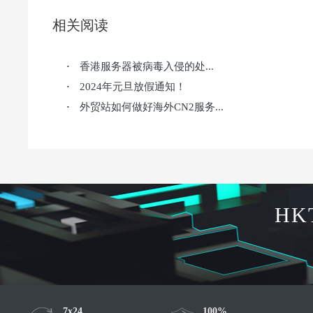
相关阅读
香港服务器被病毒入侵的处...
·
2024年元旦放假通知！
·
外贸站如何做好海外CN2服务...
·
HK
7x24
100%