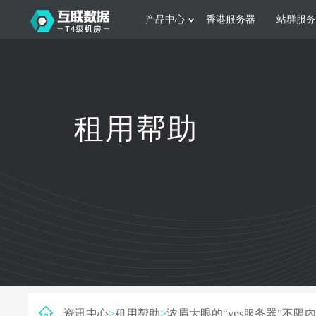
产品中心
香港服务器
站群服务
服务器租用
网站建设
游戏运营
公司介绍
联系我们
香港服务器
美国服务器
韩国服务器
根据不同规模的网站提供可定制化的架
集游戏部署、游戏
租用帮助
构和 一站式协助
大要 素帮助游戏
日本服务器
新加坡服务器
台湾服务器
马来西亚服务器
菲律宾服务器
澳洲服务器
智能家居
制造业升
荷兰服务器
加拿大服务器
法国服务器
采用全托管的一站式物联网智能服务，
多年制造业ERP
英国服务器
德国服务器
轻松构 建多种智能网物联网最佳平台
业企业 提供高效
资讯中心
>
租用帮助
>
浓眉大眼的“vps服务器”不限