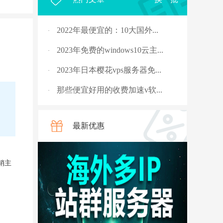
2022年最便宜的：10大国外...
·
2023年免费的windows10云主...
·
2023年日本樱花vps服务器免...
·
那些便宜好用的收费加速v软...
·
2023年，国外十大免费服务...
·
最新优惠
rpc服务器不可用的4种解决...
·
从5G角度讲讲什么是“上行...
·
销主
国外vps 加速免费安装
·
骨灰玩家教你安全搭建“游...
·
V2ray节点配置连接后无法科...
·