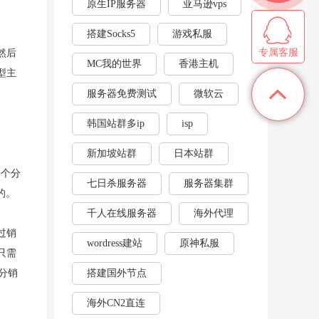
原生IP服务器
亚马逊vps
搭建Socks5
游戏私服
专属客服
然后
MC我的世界
香港主机
型主
服务器免费测试
微软云
韩国站群多ip
isp
新加坡站群
日本站群
一个分
七日杀服务器
服务器集群
的。
千人在线服务器
海外代理
过销
wordress建站
原神私服
只需
分销
搭建国外节点
海外CN2直连