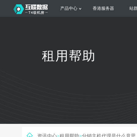
产品中心
香港服务器
站
服务器租用
云
网站建设
公司介绍
香港服务器
美国服务器
韩国服务器
根据不同规模的网站提供可定制化的架
集
租用帮助
构和 一站式协助
大
日本服务器
新加坡服务器
台湾服务器
马来西亚服务器
菲律宾服务器
澳洲服务器
智能家居
荷兰服务器
加拿大服务器
法国服务器
高
采用全托管的一站式物联网智能服务，
多
英国服务器
德国服务器
轻松构 建多种智能网物联网最佳平台
业
资讯中心
>
租用帮助
>
分销主机代理是什么意思