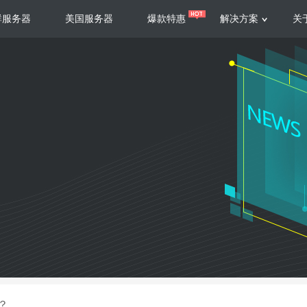
群服务器
美国服务器
爆款特惠
解决方案
关
服务器
服务器
游戏运营
视频娱乐
联系我们
服务支持
香港云服务器
美国云服务器
台湾云服务器
香港
游戏部署、游戏运营以及游戏安全三
集源视频存储、高效自动转
要 素帮助游戏企业快速部署
以及 内容分发等功能，加
新加坡云服务器
菲律宾云服务器
108全球云
机柜租
全球公有云
电信机
制造业升级
大数据营销
防服务器
年制造业ERP部署经验，为广大制造
低成本有效采集、分析、应
企业 提供高效可靠的数字化生产平台
数据，降 低20%的人工成
香港高防
美国高防
大带宽高防
定位营销
？