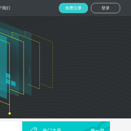
于我们
免费注册
登录
托管
金融区块链
机房
美国机房
台湾机房
码切片技术
结合金融行业的重实效、重安全的行业
速视频播放
特 点，为金融平台提供专业快速部署架
构
用
柜租用
香港机柜租用
美国机柜租用
外贸电商
用海量营销
为电商用户提供一站式解决方案，企业
本，做到精准
可根 据架构灵活调整配置，快速搭建电
商平台
热门文章
换一批