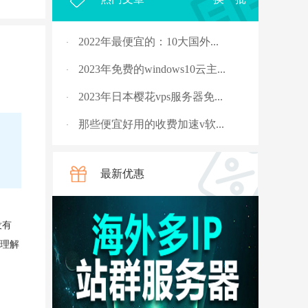
2022年最便宜的：10大国外...
·
2023年免费的windows10云主...
·
2023年日本樱花vps服务器免...
·
那些便宜好用的收费加速v软...
·
2023年，国外十大免费服务...
·
最新优惠
rpc服务器不可用的4种解决...
·
从5G角度讲讲什么是“上行...
·
没有
国外vps 加速免费安装
·
刚理解
骨灰玩家教你安全搭建“游...
·
V2ray节点配置连接后无法科...
·