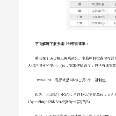
下面解释下服务器10M带宽速率：
重点在于Byte和bit关系区分。电脑中数据占储存
人们习惯性的使用bit(位，宽带传输速度：包括有线宽
1Byte=8bit，意思就是1字节占用8个二进制位。
因为：bit缩写为小写b，所以1M/s(速度单位，后面接秒，简称s
1Byte=8bit)=128KB/s(根据Byte缩写为B)