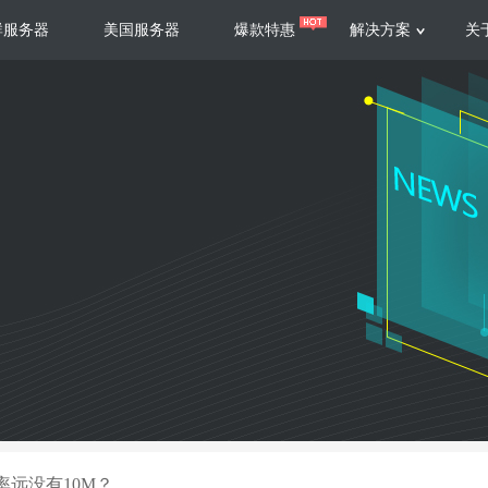
群服务器
美国服务器
爆款特惠
解决方案
关
服务器
服务器
游戏运营
视频娱乐
联系我们
服务支持
香港云服务器
美国云服务器
台湾云服务器
香港
游戏部署、游戏运营以及游戏安全三
集源视频存储、高效自动转
要 素帮助游戏企业快速部署
以及 内容分发等功能，加
新加坡云服务器
菲律宾云服务器
108全球云
机柜租
全球公有云
电信机
制造业升级
大数据营销
防服务器
年制造业ERP部署经验，为广大制造
低成本有效采集、分析、应
企业 提供高效可靠的数字化生产平台
数据，降 低20%的人工成
香港高防
美国高防
大带宽高防
定位营销
率远没有10M？