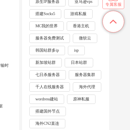
原生IP服务器
亚马逊vps
专属客服
搭建Socks5
游戏私服
MC我的世界
香港主机
服务器免费测试
微软云
韩国站群多ip
isp
新加坡站群
日本站群
传输时
七日杀服务器
服务器集群
千人在线服务器
海外代理
wordress建站
原神私服
据
搭建国外节点
海外CN2直连