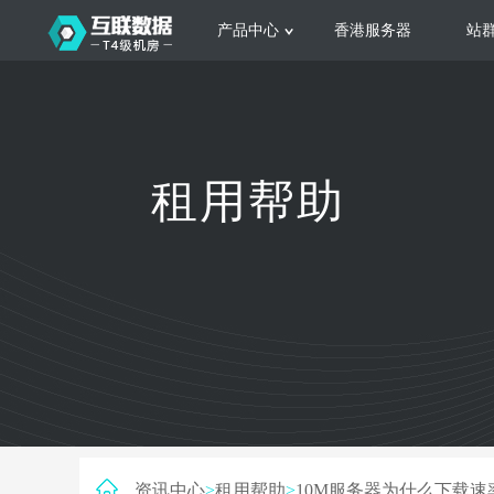
产品中心
香港服务器
站
服务器租用
云
网站建设
公司介绍
香港服务器
美国服务器
韩国服务器
根据不同规模的网站提供可定制化的架
集
租用帮助
构和 一站式协助
大
日本服务器
新加坡服务器
台湾服务器
马来西亚服务器
菲律宾服务器
澳洲服务器
智能家居
荷兰服务器
加拿大服务器
法国服务器
高
采用全托管的一站式物联网智能服务，
多
英国服务器
德国服务器
轻松构 建多种智能网物联网最佳平台
业
资讯中心
>
租用帮助
>
10M服务器为什么下载速