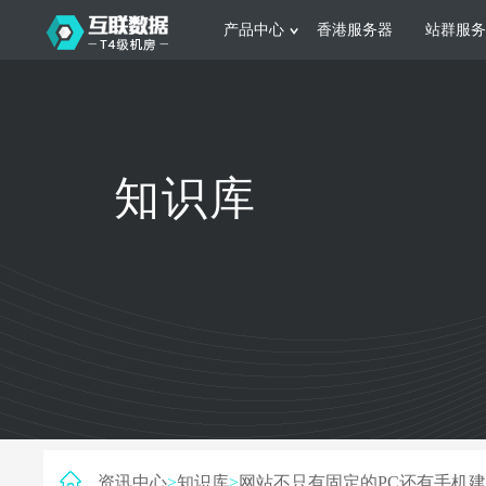
产品中心
香港服务器
站群服务
服务器租用
网站建设
游戏运营
公司介绍
联系我们
香港服务器
美国服务器
韩国服务器
根据不同规模的网站提供可定制化的架
集游戏部署、游戏
知识库
构和 一站式协助
大要 素帮助游戏
日本服务器
新加坡服务器
台湾服务器
马来西亚服务器
菲律宾服务器
澳洲服务器
智能家居
制造业升
荷兰服务器
加拿大服务器
法国服务器
采用全托管的一站式物联网智能服务，
多年制造业ERP
英国服务器
德国服务器
轻松构 建多种智能网物联网最佳平台
业企业 提供高效
资讯中心
>
知识库
>
网站不只有固定的PC还有手机