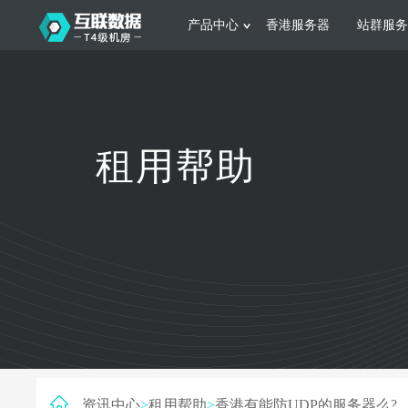
产品中心
香港服务器
站群服务
服务器租用
网站建设
游戏运营
公司介绍
联系我们
香港服务器
美国服务器
韩国服务器
根据不同规模的网站提供可定制化的架
集游戏部署、游戏
租用帮助
构和 一站式协助
大要 素帮助游戏
日本服务器
新加坡服务器
台湾服务器
马来西亚服务器
菲律宾服务器
澳洲服务器
智能家居
制造业升
荷兰服务器
加拿大服务器
法国服务器
采用全托管的一站式物联网智能服务，
多年制造业ERP
英国服务器
德国服务器
轻松构 建多种智能网物联网最佳平台
业企业 提供高效
资讯中心
>
租用帮助
>
香港有能防UDP的服务器么?