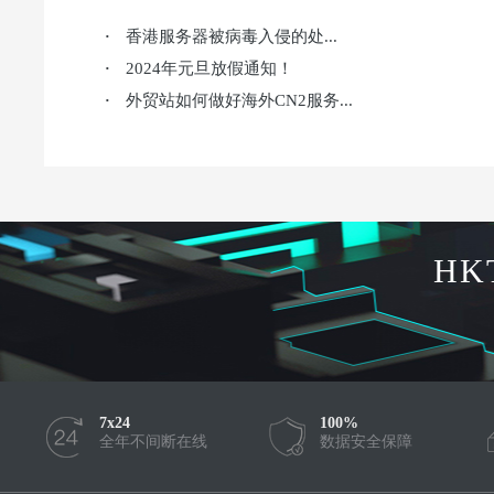
香港服务器被病毒入侵的处...
·
2024年元旦放假通知！
·
外贸站如何做好海外CN2服务...
·
HK
7x24
100%
全年不间断在线
数据安全保障